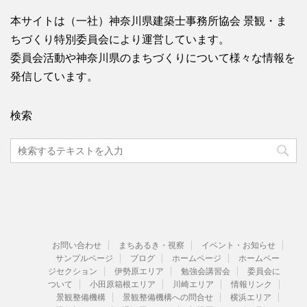
本サイトは（一社）神奈川県建築士事務所協会 景観・ま
ちづくり特別委員会により運営しています。
委員会活動や神奈川県のまちづくりについて様々な情報を
発信しています。
検索
お問い合わせ
まちあるき・視察
イベント・お知らせ
サンプルページ
ブログ
ホームページ
ホームペー
ジセクション
伊勢原エリア
勉強会講習会
委員会に
ついて
小田原箱根エリア
川崎エリア
情報リンク
景観整備機構
景観整備機構への問合せ
横浜エリア