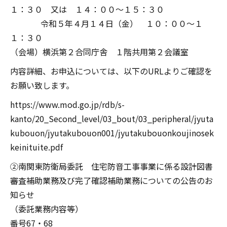
１：３０ 又は １４：００～１５：３０
令和５年４月１４日（金） １０：００～１
１：３０
（会場）横浜第２合同庁舎 １階共用第２会議室
内容詳細、お申込については、以下のURLよりご確認を
お願い致します。
https://www.mod.go.jp/rdb/s-
kanto/20_Second_level/03_bout/03_peripheral/jyuta
kubouon/jyutakubouon001/jyutakubouonkoujinosek
keinituite.pdf
②南関東防衛局委託 住宅防音工事事業に係る設計図書
審査補助業務及び完了確認補助業務についての公告のお
知らせ
（委託業務内容等）
番号67・68