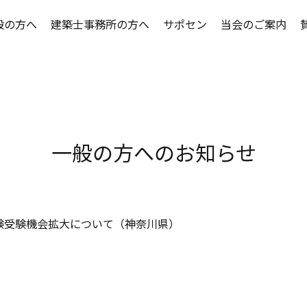
般の方へ
建築士事務所の方へ
サポセン
当会のご案内
へのお知らせ
務所の方へお知らせ
支部一覧
さつ
建築士事務所
神事協主催の
神事協スケジ
協会事業のご
務所を探す
団体主催の講習情報
ーカイブ
建築設計トラ
建築士事務所
協力事務所紹
神事協スケジ
家
介サービス
動
景観・まちづ
講習会Q&A
実務文章フォ
委員会・支部
支部一覧
務所賠償責任保険
支援
適合証明技術
保証サービス
賛助会
一般の方へのお知らせ
適合証明
ージ開設支援サービス
録
重要事項説明
講習会Q&A
入会のご案内
ウンロード
イン
引法に基づく表記
建設業国民健
会員検索
案内
書籍等の販売
験受験機会拡大について（神奈川県）
家
景観・まちづ
支部一覧
建築業務関係