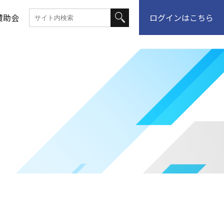
賛助会
ログインはこちら
って何？
講習情報
ュール
案内
ブル相談
登録
介
ュール
くり
ーマット
一覧
者
康保険
くり
情報