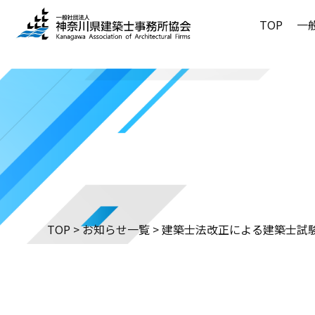
TOP
一
一般の方
建築士事
委員会・
会長あい
建築士事
行政・他
講習会ア
協会概要
住・緑・
法定講習
他士業紹
協会の活
会員サポートセンター
建築士事務所の方へ
当会のご案内
一般の方へ
委員会・
建築士事
事業承継
会員紹介
耐震基準
ホームペ
事務所登
書式等ダ
会員ログ
特定商取
入会のご
TOP
>
お知らせ一覧
>
建築士法改正による建築士試
住・緑・
委員会・