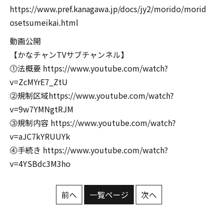
https://www.pref.kanagawa.jp/docs/jy2/morido/morid
osetsumeikai.html
動画公開
【かなチャンTVサブチャンネル】
⓵法概要
https://www.youtube.com/watch?
v=ZcMYrE7_ZtU
⓶規制区域
https://www.youtube.com/watch?
v=9w7YMNgtRJM
⓷規制内容
https://www.youtube.com/watch?
v=aJC7kYRUUYk
⓸手続き
https://www.youtube.com/watch?
v=4YSBdc3M3ho
前へ
一覧ページ
次へ