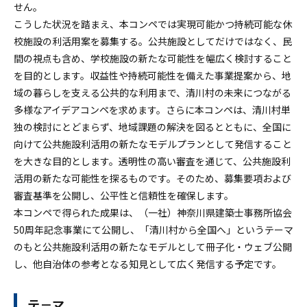
せん。
こうした状況を踏まえ、本コンペでは実現可能かつ持続可能な休
校施設の利活用案を募集する。公共施設としてだけではなく、民
間の視点も含め、学校施設の新たな可能性を幅広く検討すること
を目的とします。収益性や持続可能性を備えた事業提案から、地
域の暮らしを支える公共的な利用まで、清川村の未来につながる
多様なアイデアコンペを求めます。さらに本コンペは、清川村単
独の検討にとどまらず、地域課題の解決を図るとともに、全国に
向けて公共施設利活用の新たなモデルプランとして発信すること
を大きな目的とします。透明性の高い審査を通じて、公共施設利
活用の新たな可能性を探るものです。そのため、募集要項および
審査基準を公開し、公平性と信頼性を確保します。
本コンペで得られた成果は、（一社）神奈川県建築士事務所協会
50周年記念事業にて公開し、「清川村から全国へ」というテーマ
のもと公共施設利活用の新たなモデルとして冊子化・ウェブ公開
し、他自治体の参考となる知見として広く発信する予定です。
テ－マ