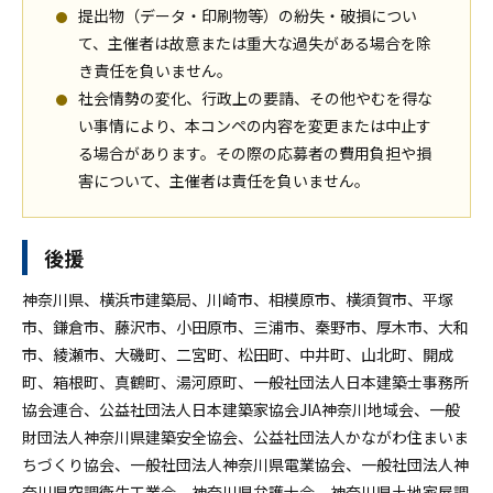
提出物（データ・印刷物等）の紛失・破損につい
て、主催者は故意または重大な過失がある場合を除
き責任を負いません。
社会情勢の変化、行政上の要請、その他やむを得な
い事情により、本コンペの内容を変更または中止す
る場合があります。その際の応募者の費用負担や損
害について、主催者は責任を負いません。
後援
神奈川県、横浜市建築局、川崎市、相模原市、横須賀市、平塚
市、鎌倉市、藤沢市、小田原市、三浦市、秦野市、厚木市、大和
市、綾瀬市、大磯町、二宮町、松田町、中井町、山北町、開成
町、箱根町、真鶴町、湯河原町、一般社団法人日本建築士事務所
協会連合、公益社団法人日本建築家協会JIA神奈川地域会、一般
財団法人神奈川県建築安全協会、公益社団法人かながわ住まいま
ちづくり協会、一般社団法人神奈川県電業協会、一般社団法人神
奈川県空調衛生工業会、神奈川県弁護士会、神奈川県土地家屋調