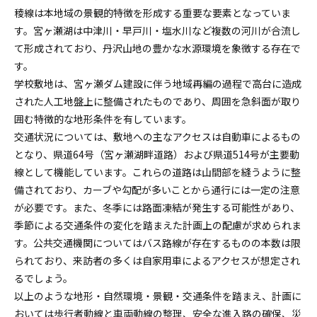
稜線は本地域の景観的特徴を形成する重要な要素となっていま
す。宮ヶ瀬湖は中津川・早戸川・塩水川など複数の河川が合流し
て形成されており、丹沢山地の豊かな水源環境を象徴する存在で
す。
学校敷地は、宮ヶ瀬ダム建設に伴う地域再編の過程で高台に造成
された人工地盤上に整備されたものであり、周囲を急斜面が取り
囲む特徴的な地形条件を有しています。
交通状況については、敷地への主なアクセスは自動車によるもの
となり、県道64号（宮ヶ瀬湖畔道路）および県道514号が主要動
線として機能しています。これらの道路は山間部を縫うように整
備されており、カーブや勾配が多いことから通行には一定の注意
が必要です。また、冬季には路面凍結が発生する可能性があり、
季節による交通条件の変化を踏まえた計画上の配慮が求められま
す。公共交通機関についてはバス路線が存在するものの本数は限
られており、来訪者の多くは自家用車によるアクセスが想定され
るでしょう。
以上のような地形・自然環境・景観・交通条件を踏まえ、計画に
おいては歩行者動線と車両動線の整理、安全な進入路の確保、災