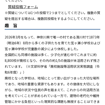
てください。
質疑投稿フォーム
※質疑については1つの投稿で1つまでとしてください。複数の質
疑を提出する場合は、複数回投稿をするようにしてください。
趣 旨
2026年3月をもって、神奈川県で唯一の村である清川村で1873年
（明治6年）8月から多くの子供たちを育てた宮ヶ瀬小学校および
宮ヶ瀬中学校が児童数の減少により休校しました。
全国的にも同様の施設は多く、少子化が進む中でこれまでに約
8,800校が廃校となり、その内の約1/5の施設が未活用されず残さ
れています。（※文部科学省「廃校施設等活用状況実態調査（令
和6年度）」）
廃校となった学校は、地域にとって思い出がつまった大切な場所
であり、地域の重要な資源でもあります。その価値を大切にしな
がら、地域の状況や住民の声を踏まえて、これからの利活用方法
を考えていくことが求められている一方で、建物の老朽化や維持
管理にかかる負担といった現実的な課題も無視することはできま