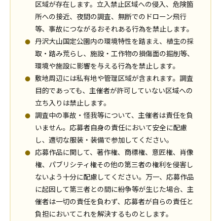
区域が存在します。立入禁止区域への侵入、危険箇
所への接近、夜間の調査、無断でのドローン飛行
等、事故につながるおそれある行為を禁止します。
丹沢大山国定公園内の環境特性を踏まえ、植生の採
取・踏み荒らし、施設・工作物の損傷面の掘削等、
環境や施設に影響を与える行為を禁止します。
敷地周辺には私有地や管理区域が含まれます。調査
目的であっても、主催者が許可していない区域への
立ち入りは禁止します。
調査中の事故・怪我等について、主催者は責任を負
いません。応募者自身の責任において安全に配慮
し、適切な服装・装備で参加してください。
応募作品に関して、著作権、商標権、意匠権、肖像
権、パブリシティ権その他の第三者の権利を侵害し
ないよう十分に配慮してください。万一、応募作品
に起因して第三者との間に紛争等が生じた場合、主
催者は一切の責任を負わず、応募者が自らの責任と
負担においてこれを解決するものとします。