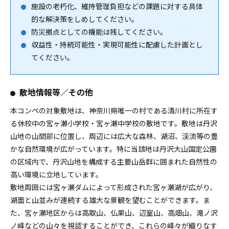
施設の老朽化、維持管理負担などの課題に対する具体
的な解決策をしめしてください。
防災拠点としての機能は残してください。
収益性・持続可能性・実現可能性に配慮した計画とし
てください。
敷地情報等／その他
本コンペの対象敷地は、神奈川県唯一の村である清川村に所在す
る休校中の宮ヶ瀬小学校・宮ヶ瀬中学校の敷地です。敷地は丹沢
山地の山間部に位置し、周辺には広大な森林、湖沼、渓流等の豊
かな自然環境が広がっています。特に当該地は丹沢大山国定公園
の区域内で、丹沢山地を構成する主要山岳群に囲まれた自然性の
高い環境に立地しています。
敷地周囲には宮ヶ瀬ダムによって形成された宮ヶ瀬湖が広がり、
湖面と山並みが連続する雄大な景観を望むことができます。ま
た、宮ヶ瀬地区からは高取山、仏果山、辺室山、高畑山、滝ノ沢
ノ峰などの山々を視認することができ、これらの峰々が織りなす