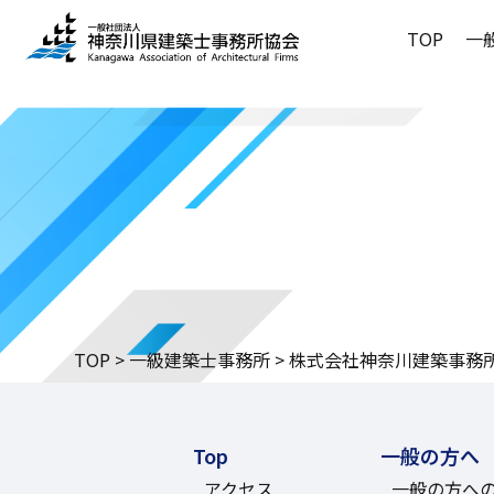
TOP
一
一般の方
建築士事
委員会・
会長あい
建築士事
行政・他
講習会ア
協会概要
住・緑・
法定講習
他士業紹
協会の活
会員サポートセンター
建築士事務所の方へ
当会のご案内
一般の方へ
委員会・
建築士事
事業承継
会員紹介
耐震基準
ホームペ
事務所登
書式等ダ
会員ログ
特定商取
入会のご
TOP
>
一級建築士事務所
>
株式会社神奈川建築事務
住・緑・
委員会・
Top
一般の方へ
アクセス
一般の方へ