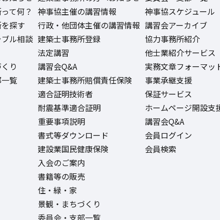
所って何？
神事協主催の講習情報
神事協スケジュール
所を探す
行政・他団体主催の講習情報
講習会アーカイブ
ラブル相談
建築士事務所登録
協力事務所紹介
法定講習
他士業紹介サービス
づくり
講習会Q&A
実務文章フォーマッ
部一覧
建築士事務所賠償責任保険
事業承継支援
適合証明技術者
保証サービス
耐震基準適合証明
ホームページ開設支
重要事項説明
講習会Q&A
書式等ダウンロード
会員ログイン
建設業国民健康保険
会員検索
入会のご案内
書籍等の販売
住・緑・家
景観・まちづくり
委員会・支部一覧