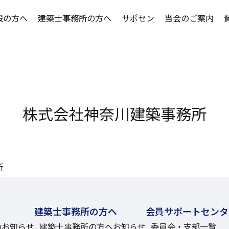
般の方へ
建築士事務所の方へ
サポセン
当会のご案内
へのお知らせ
務所の方へお知らせ
支部一覧
さつ
建築士事務所
神事協主催の
神事協スケジ
協会事業のご
務所を探す
団体主催の講習情報
ーカイブ
建築設計トラ
建築士事務所
協力事務所紹
神事協スケジ
家
介サービス
動
景観・まちづ
講習会Q&A
実務文章フォ
委員会・支部
支部一覧
務所賠償責任保険
支援
適合証明技術
保証サービス
賛助会
株式会社神奈川建築事務所
適合証明
ージ開設支援サービス
録
重要事項説明
講習会Q&A
入会のご案内
ウンロード
イン
引法に基づく表記
建設業国民健
会員検索
案内
書籍等の販売
所
家
景観・まちづ
支部一覧
建築業務関係
建築士事務所の方へ
会員サポートセンタ
のお知らせ
建築士事務所の方へお知らせ
委員会・支部一覧