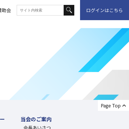
賛助会
ログインはこちら
って何？
講習情報
ュール
案内
ブル相談
登録
介
ュール
くり
ーマット
一覧
者
康保険
くり
情報
Page Top
ー
当会のご案内
会長あいさつ